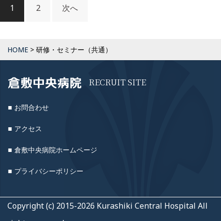
1
2
次へ
稿
ナ
ビ
ゲ
HOME
>
研修・セミナー（共通）
ー
シ
ョ
RECRUIT SITE
ン
お問合わせ
アクセス
倉敷中央病院ホームページ
プライバシーポリシー
Copyright (c) 2015-2026 Kurashiki Central Hospital All