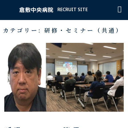
RECRUIT SITE
コ
カテゴリー:
研修・セミナー（共通）
ン
テ
ン
ツ
へ
ス
キ
ッ
プ