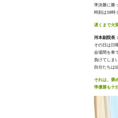
準決勝に勝
時刻は18時
遅くまで大変
河本副院長
その日は日
会場間を車
負けてしま
自分たちは
それは、褒
準優勝も十