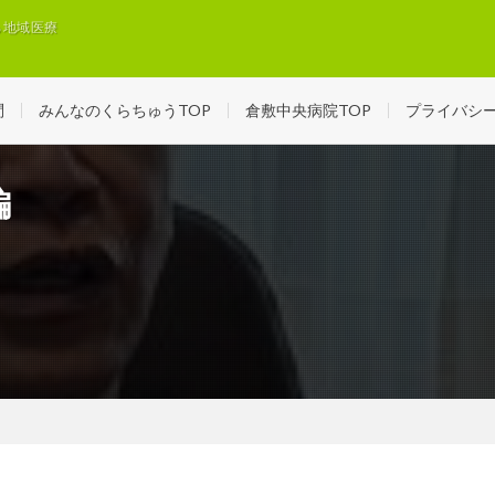
る地域医療
問
みんなのくらちゅうTOP
倉敷中央病院TOP
プライバシ
編