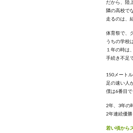
だから、陸
隣の高校で
走るのは、
体育祭で、
うちの学校
１年の時は
手続き不足
150メート
足の速い人
僕は6番目で
2年、3年
2年連続優
若い頃から