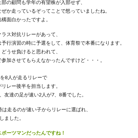
上部の顧問も学年の有望株が入部せず、
なぜか走っているぞってことで怒っていましたね。
結構面白かったですよ。
クラス対抗リレーがあって、
は予行演習の時に予選をして、体育祭で本番になります。
、どうせ負けると思われて、
で参加させてもらえなかったんですけど・・・。
ルを8人が走るリレーで
がリレー後半を担当します。
、友達の足が速い2人が7、8番でした。
の時は走るのが速い子からリレーに選ばれ、
勝しました。
スポーツマンだったんですね！