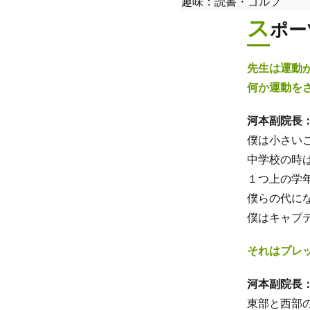
趣味：読書・ゴルフ
ス
ポー
先生は運動
何か運動を
河本副院長
僕は小さい
中学校の時
１つ上の学
僕らの代に
僕はキャプ
それはプレ
河本副院長
東部と西部