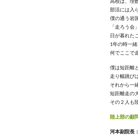
高校は、理
部活には入
僕の通う岩
「走ろう会
日が暮れた
1年の時一
何でここで
僕は短距離
走り幅跳び
それから一
短距離走の
その２人も
陸上部の顧
河本副院長