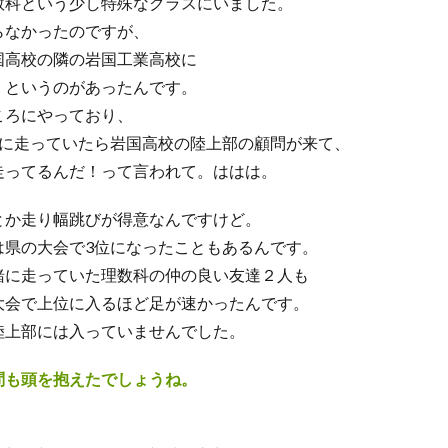
数科という少し特殊なクラスにいました。
らなかったのですが、
国高校の隣の岩国工業高校に
」というのがあったんです。
ころにやっており、
緒に走っていたら岩国高校の陸上部の顧問が来て、
走ってるんだ！って言われて。ははは。
とか走り幅跳びが得意なんですけど。
は県の大会で3位になったこともあるんです。
緒に走っていた理数科の仲の良い友達２人も
大会で上位に入るほど足が速かったんです。
陸上部には入っていませんでした。
問も頭を抱えたでしょうね。
：