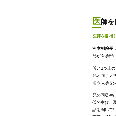
医
師を
医師を目指
河本副院長
兄が医学部
僕と2つ上
兄と同じ大
違う大学を
兄の同級生
僕の家は、
話を聞いて