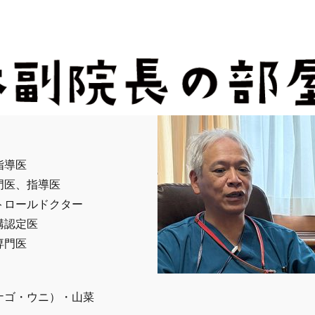
指導医
門医、指導医
トロールドクター
構認定医
専門医
ナゴ・ウニ）・山菜