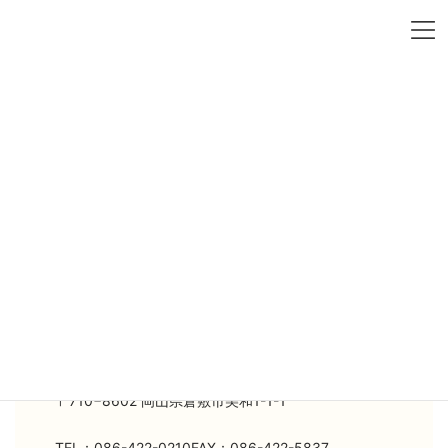
コ
ナ
ン
ビ
テ
ゲ
ン
ー
ホーム
お問い合わせ
ツ
シ
へ
ョ
ス
ン
キ
に
お問い合わせ
ッ
移
プ
動
公益財団法人 大原記念倉敷中央医療機構 臨
床医学研究所
〒710−8602 岡山県倉敷市美和1-1-1
TEL：086-422-0210
FAX：086-422-5837