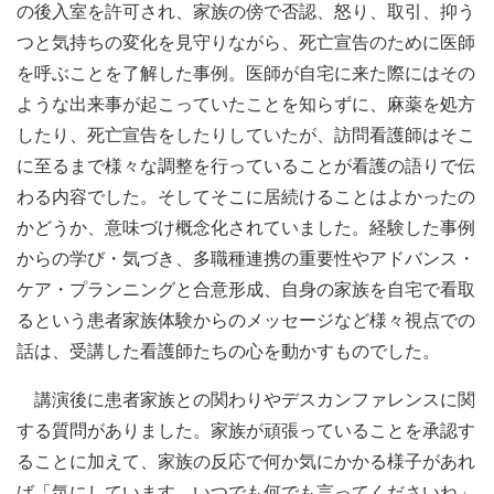
の後入室を許可され、家族の傍で否認、怒り、取引、抑う
つと気持ちの変化を見守りながら、死亡宣告のために医師
を呼ぶことを了解した事例。医師が自宅に来た際にはその
ような出来事が起こっていたことを知らずに、麻薬を処方
したり、死亡宣告をしたりしていたが、訪問看護師はそこ
に至るまで様々な調整を行っていることが看護の語りで伝
わる内容でした。そしてそこに居続けることはよかったの
かどうか、意味づけ概念化されていました。経験した事例
からの学び・気づき、多職種連携の重要性やアドバンス・
ケア・プランニングと合意形成、自身の家族を自宅で看取
るという患者家族体験からのメッセージなど様々視点での
話は、受講した看護師たちの心を動かすものでした。
講演後に患者家族との関わりやデスカンファレンスに関
する質問がありました。家族が頑張っていることを承認す
ることに加えて、家族の反応で何か気にかかる様子があれ
ば「気にしています。いつでも何でも言ってくださいね」