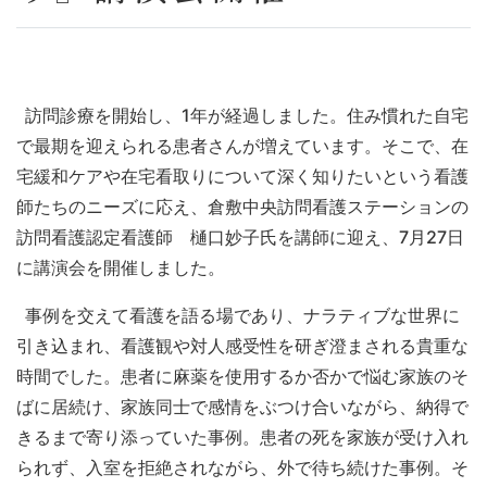
訪問診療を開始し、
1
年が経過しました。住み慣れた自宅
で最期を迎えられる患者さんが増えています。そこで、在
宅緩和ケアや在宅看取りについて深く知りたいという看護
師たちのニーズに応え、倉敷中央訪問看護ステーションの
訪問看護認定看護師 樋口妙子氏を講師に迎え、
7
月
27
日
に講演会を開催しました。
事例を交えて看護を語る場であり、ナラティブな世界に
引き込まれ、看護観や対人感受性を研ぎ澄まされる貴重な
時間でした。患者に麻薬を使用するか否かで悩む家族のそ
ばに居続け、家族同士で感情をぶつけ合いながら、納得で
きるまで寄り添っていた事例。患者の死を家族が受け入れ
られず、入室を拒絶されながら、外で待ち続けた事例。そ