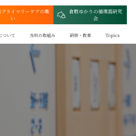
器プライマリーケアの集
倉敷ゆかりの循環器研究
い
会
について
当科の取組み
研修・教育
Topics