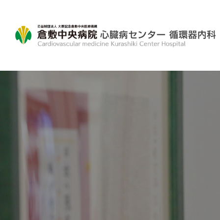
コ
ナ
ン
ビ
テ
ゲ
ン
ー
ツ
シ
へ
ョ
ス
ン
キ
に
ッ
移
プ
動