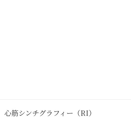
経胸壁心エコー（UGG）
心筋シンチグラフィー（RI）