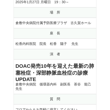
2025年1月27日 月曜日 19：30～
場 所
倉敷中央病院付属予防医療プラザ 古久賀ホール
座 長
松香内科医院 院長 松香 陽子 先生
演 者
DOAC発売10年を迎えた最新の肺
塞栓症・深部静脈血栓症の
診療
UPDATE
倉敷中央病院 循環器内科 副医長 茶谷 龍己
先生
質 問
フロアからもお気軽に発言してください。