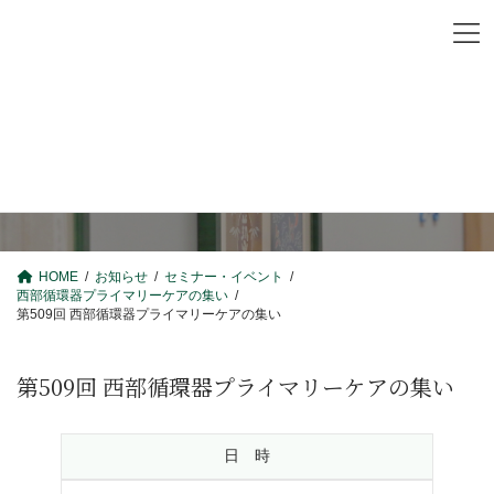
コ
ナ
ン
ビ
テ
ゲ
ン
ー
お知らせ
ツ
シ
へ
ョ
ス
ン
キ
に
ッ
移
プ
動
HOME
お知らせ
セミナー・イベント
西部循環器プライマリーケアの集い
第509回 西部循環器プライマリーケアの集い
第509回 西部循環器プライマリーケアの集い
日 時