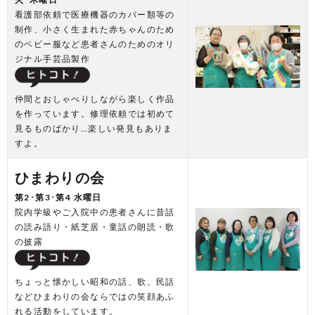
看護部依頼で医療機器のカバー類等の
制作、小さく生まれた赤ちゃんのため
のベビー服など患者さんのためのオリ
ジナル手芸品製作
仲間とおしゃべりしながら楽しく作品
を作っています。修理依頼では初めて
見るものばかり…楽しい発見もありま
すよ。
ひまわりの会
第2･第3･第4 水曜日
院内学級やご入院中の患者さんに昔話
の読み語り・紙芝居・童話の朗読・歌
の披露
ちょっと懐かしい昭和の話、歌、民話
などひまわりの会ならではの笑顔あふ
れる活動をしています。