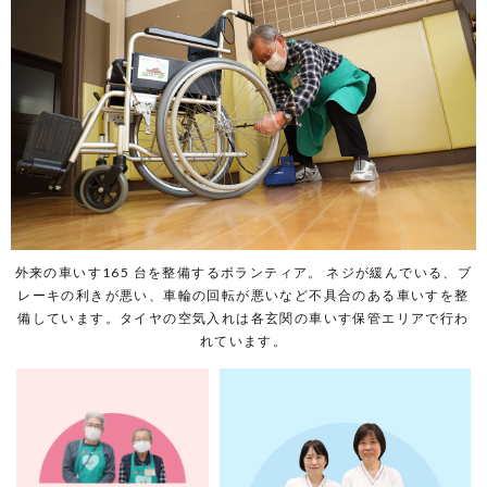
ア
外
来
案
内
ボ
ラ
ン
テ
ィ
ア
外
来
外来の車いす165 台を整備するボランティア。 ネジが緩んでいる、ブ
フ
レーキの利きが悪い、車輪の回転が悪いなど不具合のある車いすを整
ロ
備しています。タイヤの空気入れは各玄関の車いす保管エリアで行わ
ア
れています。
係
2.
想い
がつ
なが
り、
広が