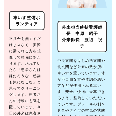
るボ
ラン
ティ
ア
車いす整備ボ
ランティア
つ
外来担当統括看護師
な
長 中原 昭子
が
っ
不具合を無くすだ
外来師長 渡辺 祝
て
けじゃなく、実際
子
い
に乗られる方を想
く
想
像して整備にあた
中央玄関をはじめ西玄関や
い
ります。汚れてい
北玄関など外来の数か所に
患者
たら「患者さんは
車いすを置いています。体
さん
嫌だろうな、感染
と病
が不自由な方や体調の悪い
も気になるな」と
院を
方などが使用される車い
家族
思ってクリーニン
す。安全に快適に乗車でき
のよ
グします。患者さ
うに
るよう、整備していただい
んの行動にも気を
想
ています。ブレーキの利き
い、
配っています。今
具合やタイヤの空気の状態
寄り
日の外来は患者さ
添う