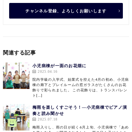
チャンネル登録、よろしくお願いします
関連する記事
小児病棟が一面のお花畑に
2025.04.16
院内学級の入学式、始業式を控えた4月の初め、小児病
棟の廊下とプレイルームの窓ガラスがたくさんのお花
飾りで彩られました。 この花飾りは、トランスパレン
ト[…]
梅雨を楽しくすごそう！―小児病棟でピアノ演
奏と読み聞かせ
2025.07.18
梅雨入りし、雨の日が続く6月上旬、小児病棟で「あめ