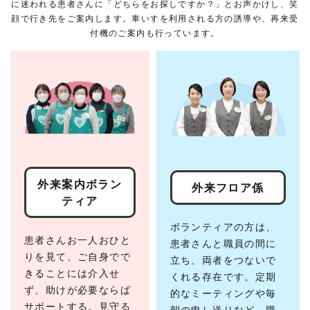
に迷われる患者さんに「どちらをお探しですか？」とお声かけし、笑
顔で行き先をご案内します。車いすを利用される方の誘導や、再来受
付機のご案内も行っています。
外来案内ボラン
外来フロア係
ティア
ボランティアの方は、
患者さんお一人おひと
患者さんと職員の間に
りを見て、ご自身でで
立ち、両者をつないで
きることには介入せ
くれる存在です。定期
ず、助けが必要ならば
的なミーティングや毎
サポートする。見守る
朝の申し送りなど、職