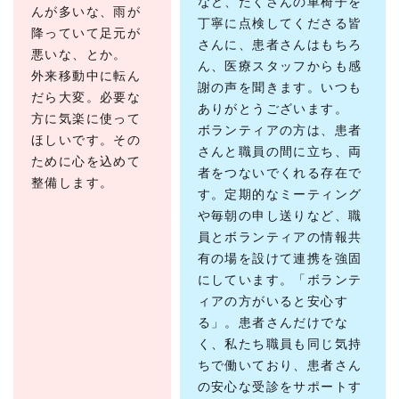
など、たくさんの車椅子を
んが多いな、雨が
基本
丁寧に点検してくださる皆
降っていて足元が
の活
さんに、患者さんはもちろ
動と
悪いな、とか。
ん、医療スタッフからも感
とも
外来移動中に転ん
に、
謝の声を聞きます。いつも
だら大変。必要な
新た
ありがとうございます。
な活
方に気楽に使って
ボランティアの方は、患者
動の
ほしいです。その
提案
さんと職員の間に立ち、両
ために心を込めて
も大
者をつないでくれる存在で
切に
整備します。
す。定期的なミーティング
3.
や毎朝の申し送りなど、職
現在の
員とボランティアの情報共
ボラン
有の場を設けて連携を強固
ティア
活動
にしています。「ボランテ
「一緒
ィアの方がいると安心す
にボラ
る」。患者さんだけでな
ンティ
ア、し
く、私たち職員も同じ気持
ません
ちで働いており、患者さん
か？」
の安心な受診をサポートす