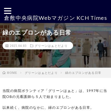
倉敷中央病院Webマガジン KCH Times
緑のエプロンがある日常
2025.04.03
グリーンはぁとだより
グリーンはぁとだより
緑のエプロンがある日常
HOME
当院の病院ボランティア「グリーンはぁと」は、1997年に当
院OBの元看護師ら５人で始まりました。
以来続く、病院のなかに、緑のエプロンがある日常。