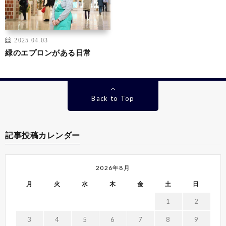
2025.04.03
緑のエプロンがある日常
Back to Top
記事投稿カレンダー
2026年8月
月
火
水
木
金
土
日
1
2
3
4
5
6
7
8
9