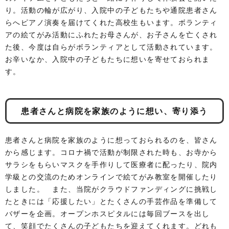
り。活動の輪が広がり、入院中の子どもたちや通院患者さん
らへピアノ演奏を届けてくれた高校生もいます。ボランティ
アの絵てがみ活動にふれたお母さんが、お子さんを亡くされ
た後、今度は自らがボランティアとして活動されています。
お辛いなか、入院中の子どもたちに想いを寄せておられま
す。
患者さんと病院を家族のように想い、寄り添う
患者さんと病院を家族のように想っておられるのを、皆さん
から感じます。コロナ禍で活動が制限された時も、お寺から
サラシをもらいマスクを手作りして医療者に配ったり、院内
学級との交流のためオンラインで絵てがみ教室を開催したり
しました。 また、当院がクラウドファンディングに挑戦し
たときには「応援したい」とたくさんの手芸作品を準備して
バザーを企画。オープンホスピタルには毎回ブースを出し
て、笑顔でたくさんの子どもたちを迎えてくれます。どれも