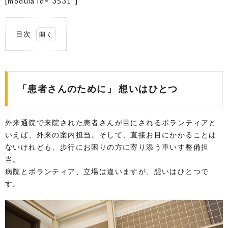
[modula id=”3531″]
目次
1.
「患
者さ
んの
「患者さんのために」 想いはひとつ
ため
に」
想い
はひ
外来通院で来院された患者さんが目にされるボランティアと
とつ
いえば、外来の案内担当。そして、直接お目にかかることは
車
ないけれども、歩行にお困りの方に寄り添う車いす整備担
い
当。
す
整
病院とボランティア、立場は違いますが、想いはひとつで
備
す。
ボ
ラ
ン
テ
ィ