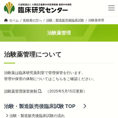
コ
ナ
ン
ビ
テ
ゲ
ン
ー
ホーム
依頼者の方へ
治験・製造販売後臨床試験
治験薬管理
ツ
シ
へ
ョ
ス
ン
治験薬管理
キ
に
ッ
移
プ
動
治験薬管理について
治験薬は臨床研究薬剤室で管理保管を行います。
管理や保管の体制についてはこちらをご確認ください。
治験薬管理保管体制
（2025年5月15日更新）
治験・製造販売後臨床試験 TOP
治験・製造販売後臨床試験の流れ