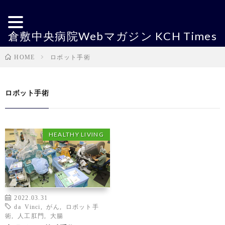
倉敷中央病院Webマガジン KCH Times
ロボット手術
HOME
ロボット手術
HEALTHY LIVING
2022.03.31
da Vinci
,
がん
,
ロボット手
術
,
人工肛門
,
大腸