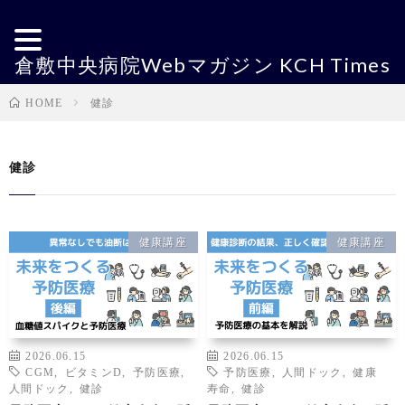
倉敷中央病院Webマガジン KCH Times
健診
HOME
健診
健康講座
健康講座
2026.06.15
2026.06.15
CGM
,
ビタミンD
,
予防医療
,
予防医療
,
人間ドック
,
健康
人間ドック
,
健診
寿命
,
健診