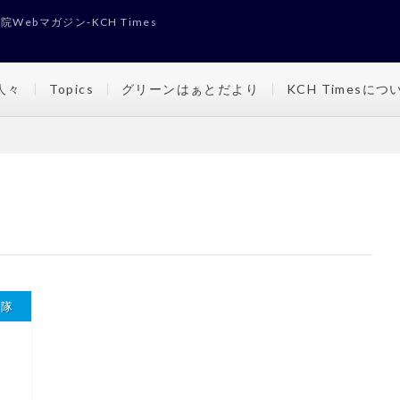
Webマガジン-KCH Times
人々
Topics
グリーンはぁとだより
KCH Timesにつ
検隊