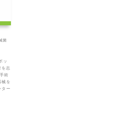
滅菌
」
ボッ
療を志
る手術
器械を
ンター