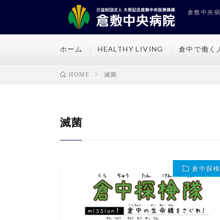
倉敷中央病院
ホーム
HEALTHY LIVING
倉中で働く
滅菌
HOME
滅菌
倉中探