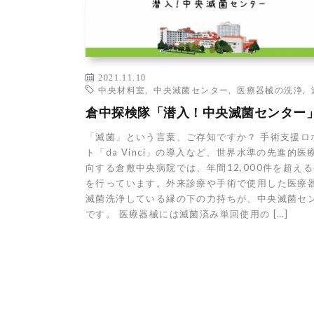
2021.11.10
中央材料室
,
中央滅菌センター
,
医療器械の洗浄
,
倉中探検隊「潜入！中央滅菌センター
「滅菌」という言葉、ご存知ですか？ 手術支援ロ
ト「da Vinci」の導入など、世界水準の先進的医
向する倉敷中央病院では、年間12,000件を超え
を行っています。外来診療や手術で使用した医療
滅菌洗浄している縁の下の力持ちが、中央滅菌セ
です。 医療器械には滅菌済み単回使用の […]