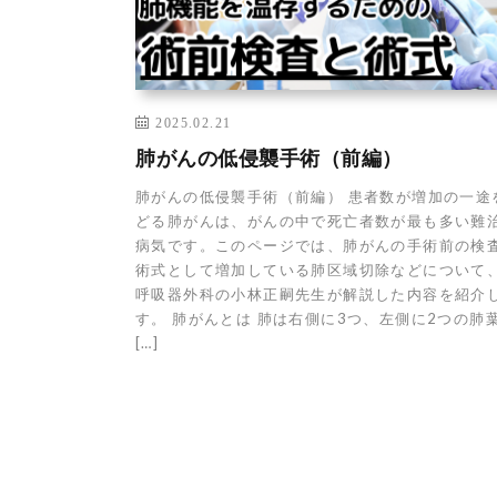
2025.02.21
肺がんの低侵襲手術（前編）
肺がんの低侵襲手術（前編） 患者数が増加の一途
どる肺がんは、がんの中で死亡者数が最も多い難
病気です。このページでは、肺がんの手術前の検
術式として増加している肺区域切除などについて
呼吸器外科の小林正嗣先生が解説した内容を紹介
す。 肺がんとは 肺は右側に3つ、左側に2つの肺
[…]