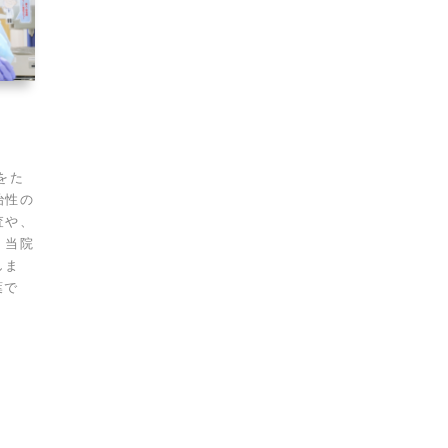
をた
治性の
査や、
、当院
しま
葉で