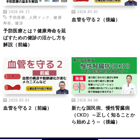
2026.06.15
2026.05.01
予防医療
,
人間ドック
,
健康
血管を守る２（後編）
寿命
,
健診
予防医療とは？健康寿命を延
ばすための健診の活かし方を
解説（前編）
2026.05.01
2026.04.08
血管を守る２（前編）
新たな国民病、慢性腎臓病
（CKD）～正しく知ることか
ら始めよう～（後編）