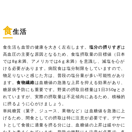
食
生活
食生活も血管の健康を大きく左右します。
塩分の摂りすぎ
は
高血圧の主要な原因となるため、食塩摂取量の目標値（日本
では8g未満、アメリカでは6ｇ未満）を意識し、減塩を心が
ける必要があります。病院食は塩分制限をしていますので、
物足りないと感じた方は、普段の塩分量が多い可能性があり
ます。
食物繊維
は血糖値の急激な上昇を抑える効果があり、
糖尿病予防にも重要です。野菜の摂取目標量は1日350gとさ
れていますが、実際の摂取量は不足傾向にあるため、積極的
に摂るように心がけましょう。
単純糖質（菓子、ジュース、果物など）は血糖値を急激に上
げるため、間食としての摂取は特に注意が必要です。デザー
トとして食後に適量を摂る分には、血糖値の上昇は緩やかに
なると考えられています。脂肪の種類にも注意が必要で、各