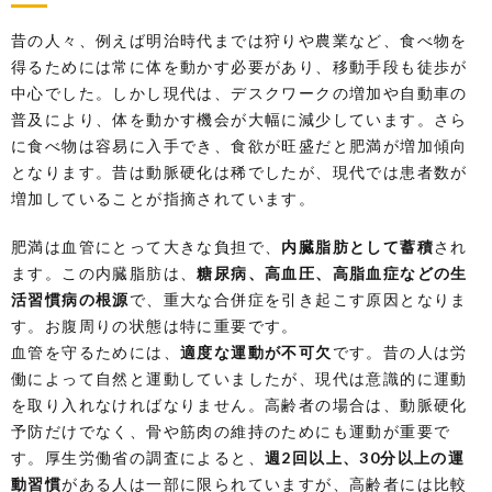
Take
Home
昔の人々、例えば明治時代までは狩りや農業など、食べ物を
Message
得るためには常に体を動かす必要があり、移動手段も徒歩が
中心でした。しかし現代は、デスクワークの増加や自動車の
普及により、体を動かす機会が大幅に減少しています。さら
に食べ物は容易に入手でき、食欲が旺盛だと肥満が増加傾向
となります。昔は動脈硬化は稀でしたが、現代では患者数が
増加していることが指摘されています。
肥満は血管にとって大きな負担で、
内臓脂肪として蓄積
され
ます。この内臓脂肪は、
糖尿病、高血圧、高脂血症などの生
活習慣病の根源
で、重大な合併症を引き起こす原因となりま
す。お腹周りの状態は特に重要です。
血管を守るためには、
適度な運動が不可欠
です。昔の人は労
働によって自然と運動していましたが、現代は意識的に運動
を取り入れなければなりません。高齢者の場合は、動脈硬化
予防だけでなく、骨や筋肉の維持のためにも運動が重要で
す。厚生労働省の調査によると、
週2回以上、30分以上の運
動習慣
がある人は一部に限られていますが、高齢者には比較