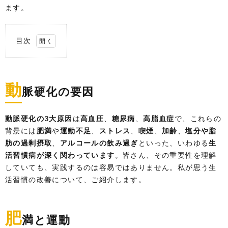
ます。
目次
1.
動脈
硬化
動
の要
脈硬化の要因
因
2.
動脈硬化の3大原因
は
高血圧
、
糖尿病
、
高脂血症
で、これらの
肥満
背景には
肥満
や
運動不足
、
ストレス
、
喫煙
、
加齢
、
塩分や脂
と運
動
肪の過剰摂取
、
アルコールの飲み過ぎ
といった、いわゆる
生
活習慣病が深く関わっています
。皆さん、その重要性を理解
3.
していても、実践するのは容易ではありません。私が思う生
活習慣の改善について、ご紹介します。
4.
食生
活
肥
満と運動
5.