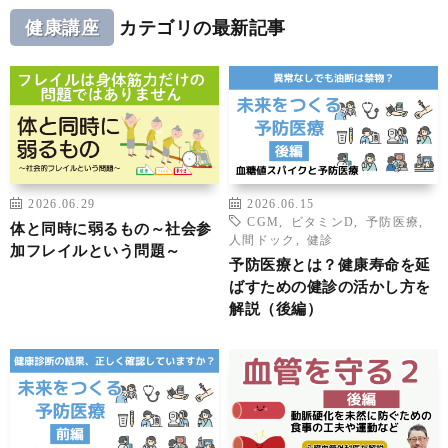
健康講座
カテゴリの最新記事
2026.06.29
2026.06.15
CGM
,
ビタミンD
,
予防医療
,
体と同時に弱るもの～社会参
人間ドック
,
健診
加フレイルという問題～
予防医療とは？健康寿命を延
ばすための健診の活かし方を
解説（後編）