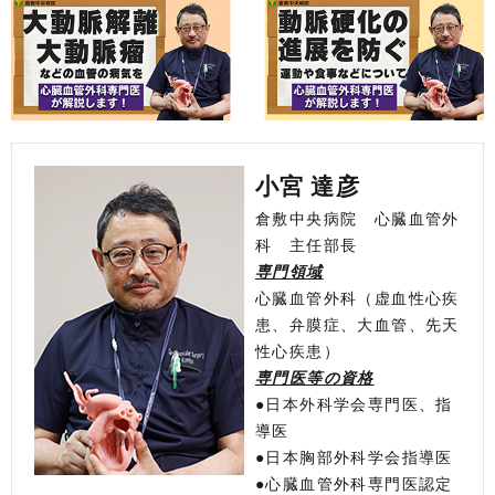
小宮 達彦
倉敷中央病院 心臓血管外
科 主任部長
専門領域
心臓血管外科（虚血性心疾
患、弁膜症、大血管、先天
性心疾患）
専門医等の資格
●日本外科学会専門医、指
導医
●日本胸部外科学会指導医
●心臓血管外科専門医認定