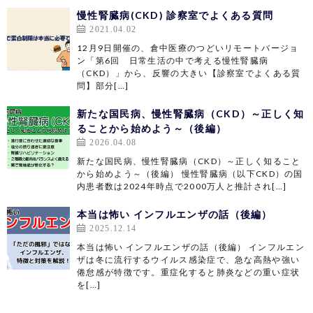
慢性腎臓病(CKD) 診察室でよくある質問
2021.04.02
12月9日開催の、倉中医療のつどいリモートバージョ
ン「第6回 日常生活の中で考える慢性腎臓病
（CKD）」から、反響の大きい【診察室でよくある質
問】部分[…]
新たな国民病、慢性腎臓病（CKD）～正しく知
ることから始めよう～（後編）
2026.04.08
新たな国民病、慢性腎臓病（CKD）～正しく知ること
から始めよう～（後編） 慢性腎臓病（以下CKD）の国
内患者数は2024年時点で2000万人と推計され[…]
本当は怖い インフルエンザの話（後編）
2025.12.14
本当は怖い インフルエンザの話（後編） インフルエン
ザは冬に流行するウイルス感染症で、急な高熱や強い
倦怠感が特徴です。重症化すると肺炎などの重い症状
を[…]