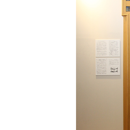
る
2.
仕事
とい
うも
のは
三割
の賛
成者
があ
れば
着手
すべ
き
だ。
五割
も賛
成者
があ
れば