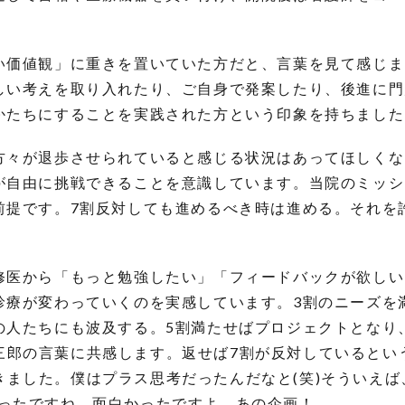
い価値観」に重きを置いていた方だと、言葉を見て感じま
しい考えを取り入れたり、ご自身で発案したり、後進に門
かたちにすることを実践された方という印象を持ちました
方々が退歩させられていると感じる状況はあってほしくな
が自由に挑戦できることを意識しています。当院のミッシ
前提です。7割反対しても進めるべき時は進める。それを
修医から「もっと勉強したい」「フィードバックが欲しい
診療が変わっていくのを実感しています。3割のニーズを
の人たちにも波及する。5割満たせばプロジェクトとなり
三郎の言葉に共感します。返せば7割が反対しているとい
きました。僕はプラス思考だったんだなと(笑)そういえば
ったですね。面白かったですよ、あの企画！