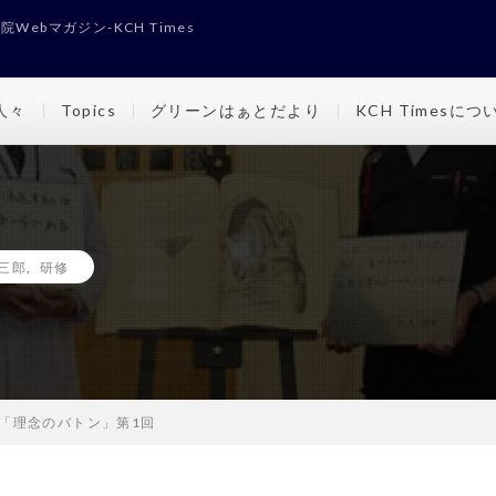
Webマガジン-KCH Times
人々
Topics
グリーンはぁとだより
KCH Timesにつ
回
三郎
,
研修
「理念のバトン」第1回