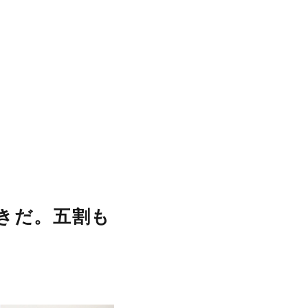
きだ。五割も