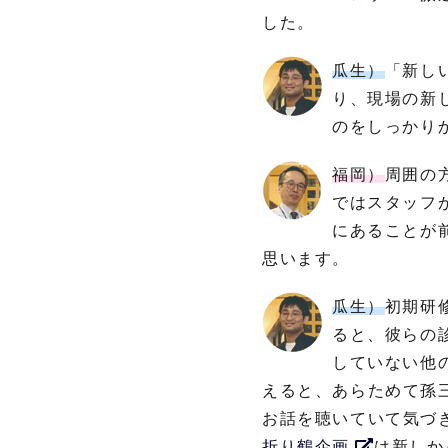
した。
瓜生）
「新し
り、現場の新
のをしっかり
福岡）
周囲の
ではスタッフ
にあることが
思います。
瓜生）
初期研
ると、彼らの
していない他
えると、あらためて孫
お話を聴いていて気づ
折り鶴企画
は新しか