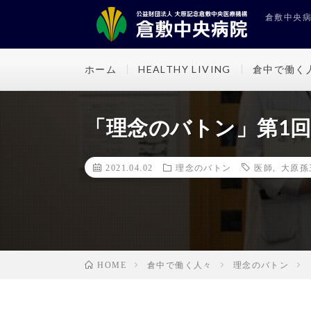
倉敷中央病院
ホーム
HEALTHY LIVING
倉中で働く
「理念のバトン」第1
2021.04.02
理念のバトン
医師
,
大原孫
倉中で働く人々
理念のバトン
HOME