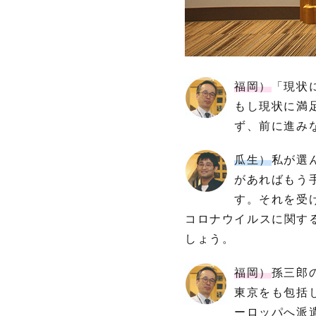
もう
手遅
れだ
福岡）
「現状
もし現状に満
ず、前に進み
瓜生）
私が選
があればもう
す。それを受
コロナウイルスに関す
しょう。
福岡）
孫三郎
東京をも包括
ーロッパへ派