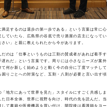
に満足するのは退歩の第一歩である」という言葉は常に心
足していたら、広島県の谷底で売り酒屋の店主になってい
なさい」と親に教えられたから今があります。
んだのは「仕事というものは三割の賛成者があれば着手す
手遅れだ」という言葉です。周りには小さなニーズが案外
けて何か新しく始めようと動く今の自分に丁度マッチして
る困りごとへの対策など、五割・八割が必要と言い出す頃
の「地方にあって世界を見た」スタイルにすごく共感しま
した日本全体、世界に視野を向け、時代の先を読んだ。当
遣して書籍や医療機器を買い付け、開院後は看護師をヨー