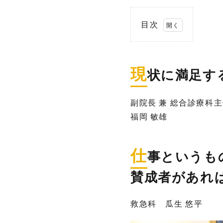
目次
1.
現
状
現
状に満足す
に
満
足
副院長 兼 総合診療科
す
福岡 敏雄
る
の
は
退
仕
事というも
歩
の
賛成者があれ
第
一
歩
救急科 瓜生 悠平
で
あ