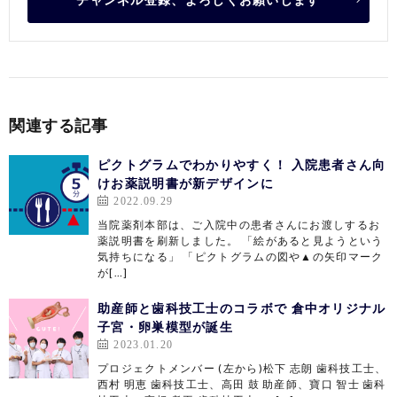
関連する記事
ピクトグラムでわかりやすく！ 入院患者さん向
けお薬説明書が新デザインに
2022.09.29
当院薬剤本部は、ご入院中の患者さんにお渡しするお
薬説明書を刷新しました。 「絵があると見ようという
気持ちになる」 「ピクトグラムの図や▲の矢印マーク
が[…]
助産師と歯科技工士のコラボで 倉中オリジナル
子宮・卵巣模型が誕生
2023.01.20
プロジェクトメンバー (左から)松下 志朗 歯科技工士、
西村 明恵 歯科技工士、高田 鼓 助産師、寶口 智士 歯科