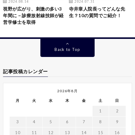
2024.08.14
2024.07.31
視野が広がり、刺激の多い3
寺井章人院長ってどんな先
年間に－診療放射線技師が経
生？10の質問でご紹介！
営学修士を取得
Back to Top
記事投稿カレンダー
2026年8月
月
火
水
木
金
土
日
1
2
3
4
5
6
7
8
9
10
11
12
13
14
15
16