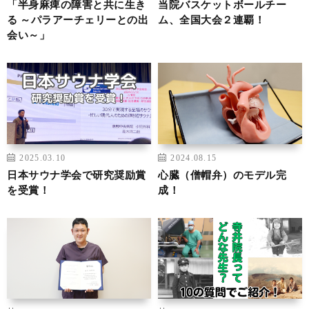
「半身麻痺の障害と共に生き
当院バスケットボールチー
る ～パラアーチェリーとの出
ム、全国大会２連覇！
会い～」
2025.03.10
2024.08.15
日本サウナ学会で研究奨励賞
心臓（僧帽弁）のモデル完
を受賞！
成！