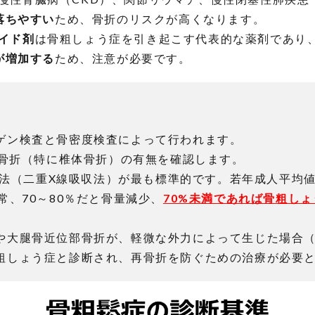
落ちやすい
ため、骨折のリスクが高くなります。
イド剤
は骨粗しょう症を引き起こす代表的な薬剤であり
が増加する
ため、注意が必要です。
ゲン検査と骨密度検査によって行われます。
 骨折（特に椎体骨折）の有無を確認します。
XA法（二重X線吸収法）が最も標準的です。若年成人平均
常、70～80％だと骨量減少、
70%未満であれば骨粗し
や大腿骨近位部骨折が、軽微な外力によって生じた場合
粗しょう症と診断され、再骨折を防ぐための治療が必要