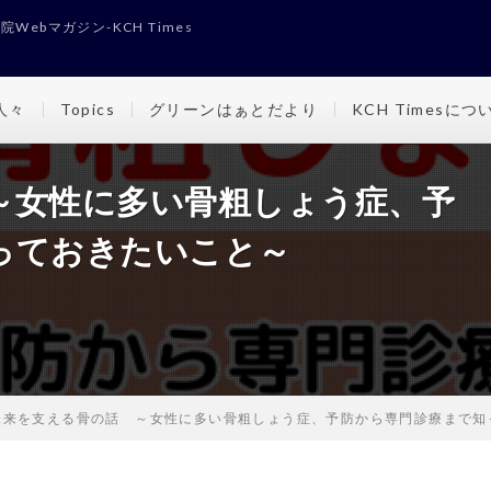
Webマガジン-KCH Times
人々
Topics
グリーンはぁとだより
KCH Timesにつ
～女性に多い骨粗しょう症、予
っておきたいこと～
未来を支える骨の話 ～女性に多い骨粗しょう症、予防から専門診療まで知