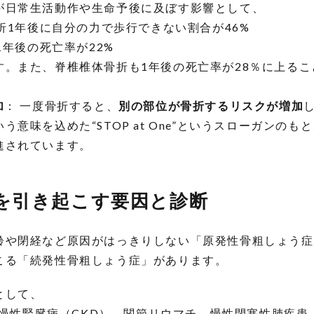
が日常生活動作や生命予後に及ぼす影響として、
骨折1年後に自分の力で歩行できない割合が46%
1年後の死亡率が22%
す。また、脊椎椎体骨折も1年後の死亡率が28％に上る
加
： 一度骨折すると、
別の部位が骨折するリスクが増加
う意味を込めた“STOP at One”というスローガンの
進されています。
を引き起こす要因と診断
齢や閉経など原因がはっきりしない「原発性骨粗しょう症
こる「続発性骨粗しょう症」があります。
として、
、慢性腎臓病（CKD）、関節リウマチ、慢性閉塞性肺疾患