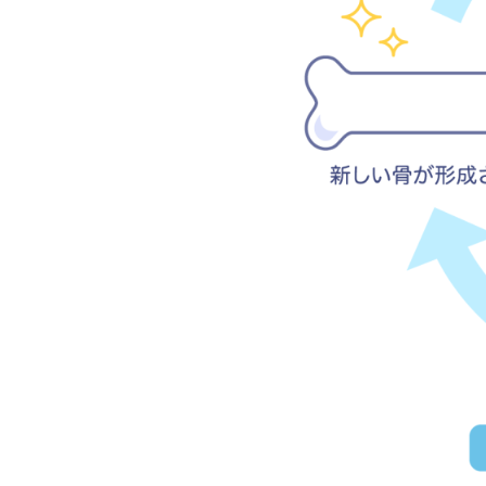
2.
骨
粗
し
ょ
う
症
を
引
き
起
こ
す
要
因
と
診
断
診
断