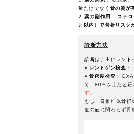
量だけでなく
骨の質が
2.
薬の副作用
：
ステロ
月以内）で骨折リスク
診断方法
診断は、主にレント
•
レントゲン検査
：
•
骨密度検査
： D
て、80％以上だと正
す
。
もし、脊椎椎体骨折
度の値に関わらず骨