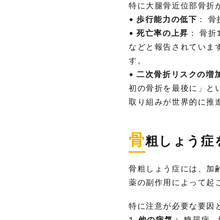
特に大腿骨近位部骨折
•
歩行能力の低下
： 
•
死亡率の上昇
： 骨折
などと報告されていま
す。
•
二次骨折リスクの増
初の骨折を最後に」とい
取り組みが世界的に推
骨
粗しょう症
骨粗しょう症には、加
薬の副作用によって起
特に注意が必要な要因
1.
他の病気
： 糖尿病