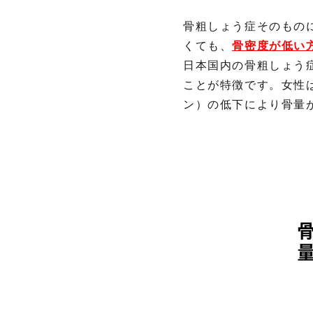
方
法
骨粗しょう症そのもの
3.
くても、
骨密度が低い
骨
日本国内の骨粗しょう症
粗
ことが特徴です。女性
し
ょ
ン）の低下により骨量
う
症
の
予
防
と
生
活
習
慣
4.
骨
粗