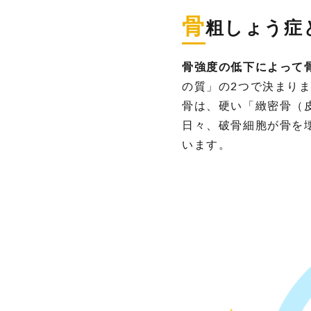
しょ
骨
粗しょう症
う症
と
は？
骨強度の低下によって
高
の質」の2つで決まり
齢
骨は、硬い「緻密骨（
者
で
日々、破骨細胞が骨を
特
います。
に
注
意
が
必
要
な
4
大
骨
折