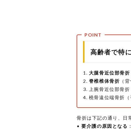
し
ょ
う
症
の
薬
物
治
療
高齢者で特
5.
ま
1.
と
大腿骨近位部骨折
め
2.
脊椎椎体骨折
（背
3. 上腕骨近位部骨
4. 橈骨遠位端骨折
骨折は下記の通り、日
•
要介護の原因となる