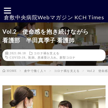
倉敷中央病院Webマガジン KCH Times
Vol.2 使命感を抱き続けながら
看護部 半田真季子 看護師
2021.06.18
コロナ禍を支える
COVID-19
,
医師
,
患者受け入れ
,
新型コロナ
倉中で働く人々
コロナ禍を支える
Vol.2 使
HOME