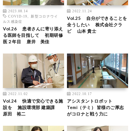
2023.08.14
2022.11.24
COVID-19
,
新型コロナウイ
Vol.25 自分ができることを
ルス感染症
全うしたい 株式会社クラ
Vol.26 患者さんに寄り添え
ビ 山本 貴士
る医師を目指して 初期研修
医２年目 唐井 美佳
2022.11.02
2022.10.17
Vol.24 快適で安心できる施
アシスタントロボット
設を 施設環境部 建築課
Temi（テミ） 皆様のご厚志
原田 裕二
がコロナと戦う力に