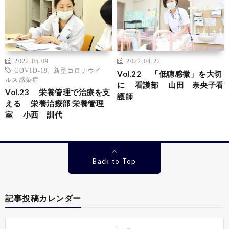
2022.05.09
2022.04.22
COVID-19
,
新型コロナウイ
Vol.22 「低聴感微」を大切
ルス感染症
に 看護部 山田 奈央子看
Vol.23 栄養管理で治療を支
護師
える 栄養治療部 栄養管理
室 小西 訓代
Back to Top
記事投稿カレンダー