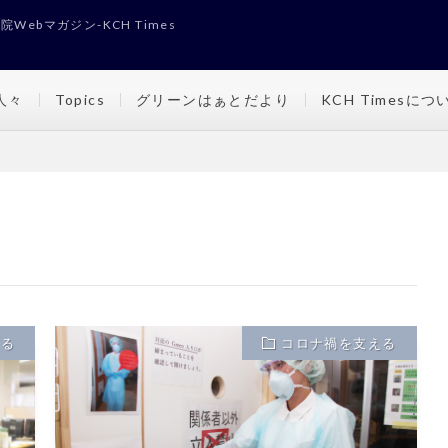
Webマガジン-KCH Times
人々
Topics
グリーンはぁとだより
KCH Timesにつ
える
コロナ禍を支える