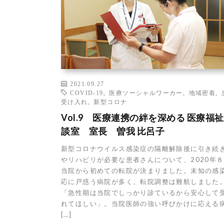
2021.09.27
COVID-19
,
医療ソーシャルワーカー
,
地域密着
,
受け入れ
,
新型コロナ
Vol.9 医療連携の絆を深める 医療福
談室 室長 曽我 比呂子
新型コロナウイルス感染症の隔離解除後に引き続
やリハビリが必要な患者さんについて、2020年
当院から初めての転院が決まりました。未知の感
応に戸惑う病院が多く、転院調整は難航しました
「急性期は当院でしっかり診ているから安心して
れてほしい」。当院医師の強い呼びかけに応える
[…]