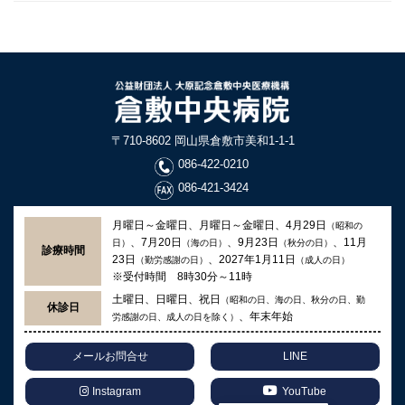
〒710-8602 岡山県倉敷市美和1-1-1
086-422-0210
086-421-3424
月曜日～金曜日、月曜日～金曜日、4月29日
（昭和の
、7月20日
、9月23日
、11月
日）
（海の日）
（秋分の日）
診療時間
23日
、2027年1月11日
（勤労感謝の日）
（成人の日）
※受付時間 8時30分～11時
土曜日、日曜日、祝日
（昭和の日、海の日、秋分の日、勤
休診日
、年末年始
労感謝の日、成人の日を除く）
メールお問合せ
LINE
Instagram
YouTube