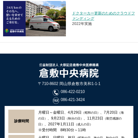
ドクターカー更新のためのクラウドフ
ァンディング
2022年実施
〒710-8602 岡山県倉敷市美和1-1-1
086-422-0210
086-421-3424
月曜日～金曜日、4月29日
、7月20日
（昭和の日）
（海
、9月23日
、11月23日
の日）
（秋分の日）
（勤労感謝の
診療時間
、2027年1月11日
日）
（成人の日）
※受付時間 8時30分～11時
土曜日、日曜日、祝日
（昭和の日、海の日、秋分の日、勤