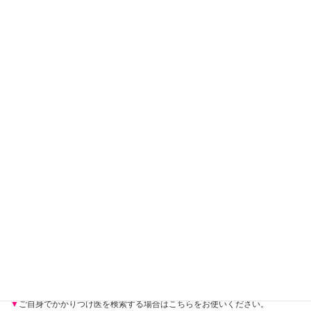
かかりつけ医をもちましょう
かかりつけ医をもつことは、当院の医師と違う視点で病気を管理することが
でき、十分な時間をとっての相談も可能で患者さんにとっては大きな利点が
あります。 かかりつけ医が入院、手術が必要、もしくはより専門的な治療が
必要と思われた場合には、当院宛の紹介状を作成してくださいますので、ご
安心ください。
かかりつけ医を探すお手伝いをしています
１-８総合相談・地域医療センター
（中央玄関を入って左側の部屋）
地域の医療機関の情報を取りまとめ、必要な治療に対応しているかど
うかなど、必要に応じて直接お問合せをしています。ぜひお気軽にご
相談ください。
▼
ご自身でかかりつけ医を検索する場合はこちらをお使いください。