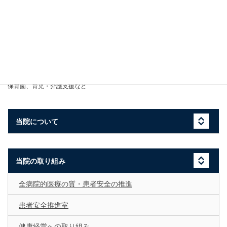
しました。
労働時間ワーキンググループ
労働時間を工夫して時間外を減少させる等
休暇ワーキンググループ
年休のバランス、休暇の取り方の工夫
家族支援ワーキンググループ
保育園、育児・介護支援など
当院について
当院の取り組み
全病院的医療の質・患者安全の推進
患者安全推進室
健康経営への取り組み