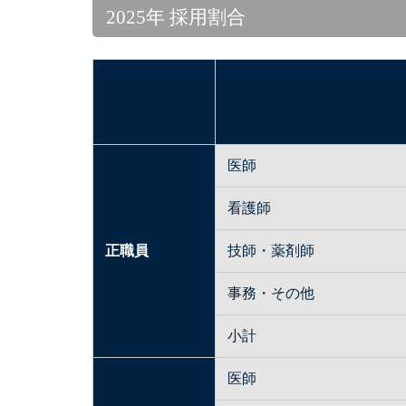
2025年 採用割合
医師
看護師
正職員
技師・薬剤師
事務・その他
小計
医師