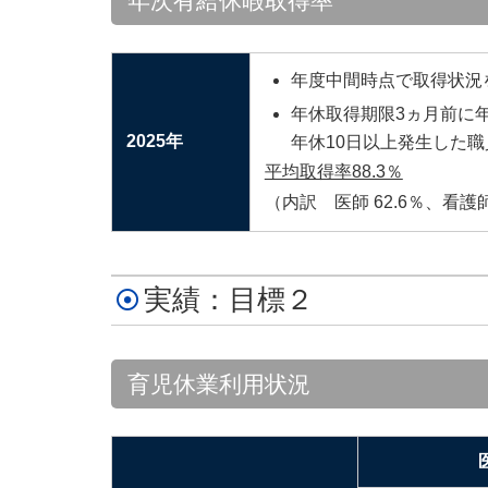
年次有給休暇取得率
年度中間時点で取得状況
年休取得期限3ヵ月前に
2025年
年休10日以上発生した
平均取得率88.3％
（内訳 医師 62.6％、看護師
実績：目標２
育児休業利用状況