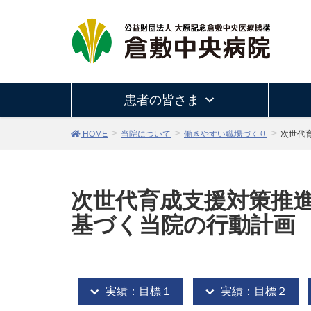
患者の皆さま
HOME
当院について
働きやすい職場づくり
次世代
次世代育成支援対策推
基づく当院の行動計画
実績：目標１
実績：目標２