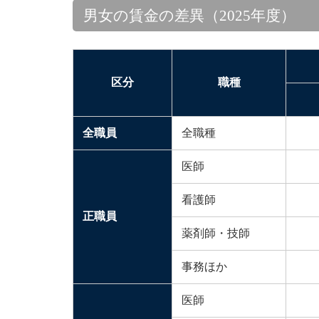
男女の賃金の差異（
2025
年度）
区分
職種
全職員
全職種
医師
看護師
正職員
薬剤師・技師
事務ほか
医師