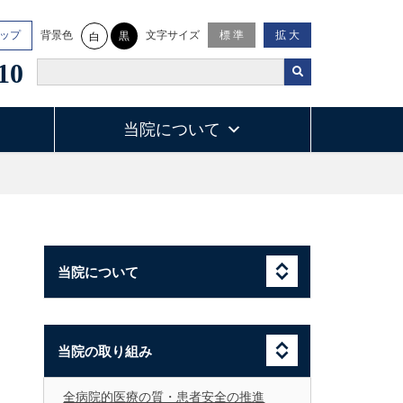
背景色
文字サイズ
ップ
標 準
拡 大
黒
白
10
当院について
当院について
当院の取り組み
全病院的医療の質・患者安全の推進