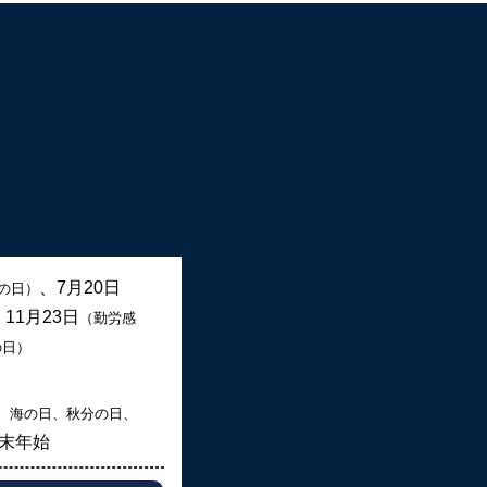
、7月20日
の日）
、11月23日
（勤労感
の日）
、海の日、秋分の日、
末年始