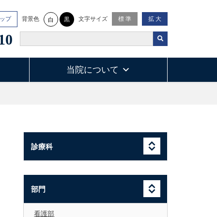
背景色
文字サイズ
ップ
標 準
拡 大
黒
白
10
当院について
診療科
部門
看護部