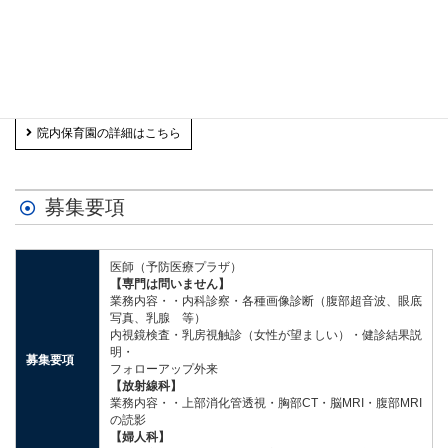
院内保育園の詳細はこちら
募集要項
医師（予防医療プラザ）
【専門は問いません】
業務内容・・内科診察・各種画像診断（腹部超音波、眼底
写真、乳腺 等）
内視鏡検査・乳房視触診（女性が望ましい）・健診結果説
明・
募集要項
フォローアップ外来
【放射線科】
業務内容・・上部消化管透視・胸部CT・脳MRI・腹部MRI
の読影
【婦人科】