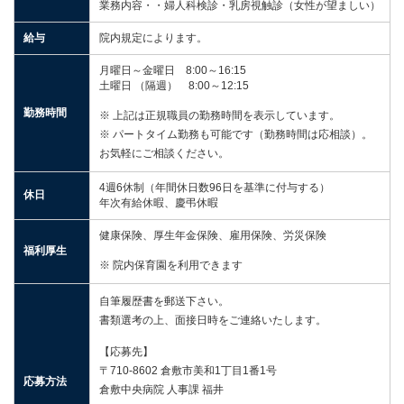
業務内容・・婦人科検診・乳房視触診（女性が望ましい）
給与
院内規定によります。
月曜日～金曜日 8:00～16:15
土曜日 （隔週） 8:00～12:15
勤務時間
※ 上記は正規職員の勤務時間を表示しています。
※
パートタイム勤務も可能です（勤務時間は応相談）。
お気軽にご相談ください。
4週6休制（年間休日数96日を基準に付与する）
休日
年次有給休暇、慶弔休暇
健康保険、厚生年金保険、雇用保険、労災保険
福利厚生
※ 院内保育園を利用できます
自筆履歴書を郵送下さい。
書類選考の上、面接日時をご連絡いたします。
【応募先】
〒710-8602 倉敷市美和1丁目1番1号
応募方法
倉敷中央病院 人事課 福井