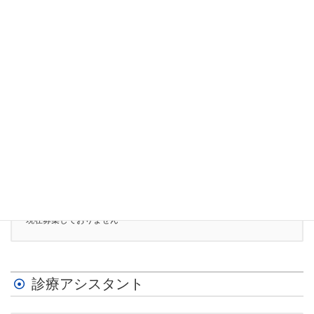
医療ソーシャルワーカー
医療ソーシャルワーカー（新卒・既卒・中途）
看護アシスタント
現在募集しておりません
診療アシスタント