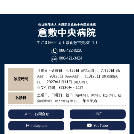
〒710-8602 岡山県倉敷市美和1-1-1
086-422-0210
086-421-3424
月曜日～金曜日、4月29日
、7月20日
（昭和の日）
（海
、9月23日
、11月23日
の日）
（秋分の日）
（勤労感謝の
診療時間
、2027年1月11日
日）
（成人の日）
※受付時間 8時30分～11時
土曜日、日曜日、祝日
（昭和の日、海の日、秋分の日、勤
休診日
、年末年始
労感謝の日、成人の日を除く）
メールお問合せ
LINE
Instagram
YouTube