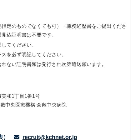
院指定のものでなくても可）・職務経歴書をご提出くださ
業見込証明書は不要です。
送してください。
レスを必ず明記してください。
合わない証明書類は発行され次第追送願います。
敷市美和1丁目1番1号
倉敷中央医療機構 倉敷中央病院
代表）
recruit@kchnet.or.jp