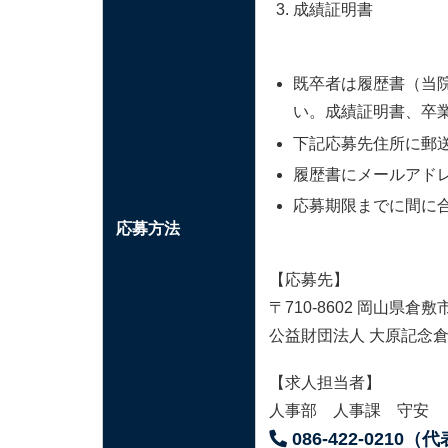
成績証明書
既卒者は履歴書（当
い。
成績証明書、卒
下記応募先住所に郵
履歴書にメールアド
応募期限までに間に
応募方法
【応募先】
〒710-8602 岡山県倉
公益財団法人 大原記念
【求人担当者】
人事部 人事課 守安
086-422-0210（