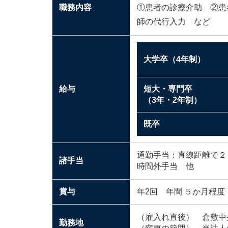
職務内容
①患者の診療介助 ②患
師の代行入力 など
大学卒（4年制）
給与
短大・専門卒
（3年・2年制）
既卒
通勤手当：直線距離で２
諸手当
時間外手当 他
賞与
年2回 年間 ５か月程
（雇入れ直後） 倉敷中
勤務地