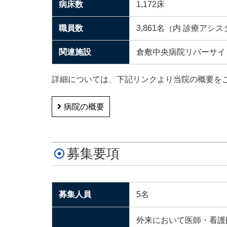
病床数
1,172床
職員数
3,861名（内 診療アシス
関連施設
倉敷中央病院リバーサイ
詳細については、下記リンクより当院の概要を
病院の概要
募集要項
募集人員
5名
外来において医師・看護