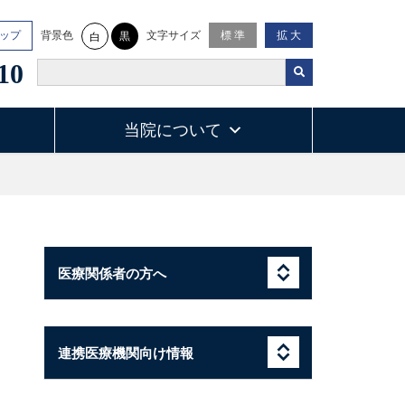
背景色
文字サイズ
ップ
標 準
拡 大
黒
白
10
当院について
医療関係者の方へ
連携医療機関向け情報