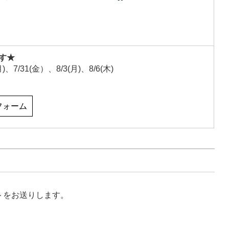
す★
月
)
、7
/31(金
）、
8/3(月
)
、8
/6(木
)
フォーム
トをお送りします。