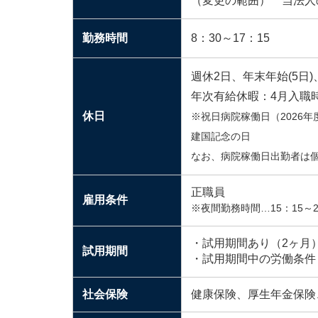
（変更の範囲） 当法人
勤務時間
8：30～17：15
週休2日、年末年始(5日
年次有給休暇：4月入職時
休日
※祝日病院稼働日（2026
建国記念の日
なお、病院稼働日出勤者は
正職員
雇用条件
※夜間勤務時間…15：15～
・試用期間あり（2ヶ月
試用期間
・試用期間中の労働条件
社会保険
健康保険、厚生年金保険