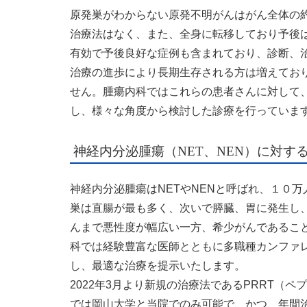
原発巣がわからない原発不明がんはがん全体の
治療法はなく、また、全身に転移しており予後
有効で予後良好な症例も含まれており、診断、
治療の進歩により長期生存される方は増えてお
せん。腫瘍内科ではこれらの患者さんに対して
し、様々な角度から検討した診療を行っていま
神経内分泌腫瘍（NET、NEN）に対す
神経内分泌腫瘍はNETやNENと呼ばれ、１０万
巣は直腸が最も多く、次いで膵臓、胃に発生し
んまで悪性度が幅広い一方、希少がんであるこ
科では経験豊富な医師とともに多職種カンファ
し、最適な治療を提示いたします。
2022年3月より新規の治療法であるPRRT（
では岡山大学と当院でのみ可能で、かつ、年間