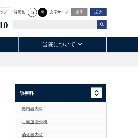
背景色
文字サイズ
ップ
標 準
拡 大
黒
白
10
当院について
診療科
循環器内科
心臓血管外科
消化器内科