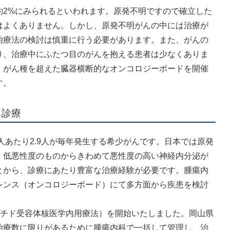
約2%にみられるといわれます。原発不明ですので確立した
はよくありません。しかし、原発不明がんの中には治療が
治療法の検討は慎重に行う必要があります。また、がんの
り、治療中にふたつ目のがんを抱える患者は少なくありま
、がん種を超えた臓器横断的なオンコロジーボードを開催
す。
る診療
人あたり2.9人が毎年発生する希少がんです。日本では原発
、低悪性度のものからきわめて悪性度の高い神経内分泌が
とから、診療にあたり豊富な治療経験が必要です。腫瘍内
レンス（オンコロジーボード）にて多方面から疾患を検討
ペプチド受容体核医学内用療法）を開始いたしました。岡山県
治療数に限りがあるために腫瘍内科で一括して管理し、治