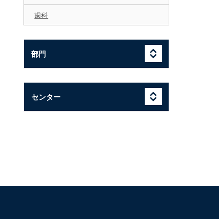
歯科
部門
センター