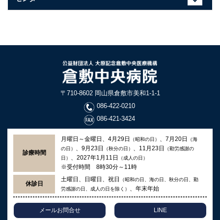
〒710-8602 岡山県倉敷市美和1-1-1
086-422-0210
086-421-3424
月曜日～金曜日、4月29日
、7月20日
（昭和の日）
（海
、9月23日
、11月23日
の日）
（秋分の日）
（勤労感謝の
診療時間
、2027年1月11日
日）
（成人の日）
※受付時間 8時30分～11時
土曜日、日曜日、祝日
（昭和の日、海の日、秋分の日、勤
休診日
、年末年始
労感謝の日、成人の日を除く）
メールお問合せ
LINE