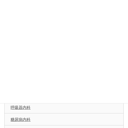
ます。将来のために知っておいていただきたいこと、考えていただきた
いことのお手伝いをさせてください。
診療科
循環器内科
心臓血管外科
消化器内科
腫瘍内科
脳神経内科
呼吸器内科
糖尿病内科