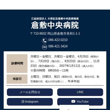
〒710-8602 岡山県倉敷市美和1-1-1
086-422-0210
086-421-3424
月曜日～金曜日、月曜日～金曜日、4月29日
（昭和の
、7月20日
、9月23日
、11月
日）
（海の日）
（秋分の日）
診療時間
23日
、2027年1月11日
（勤労感謝の日）
（成人の日）
※受付時間 8時30分～11時
土曜日、日曜日、祝日
（昭和の日、海の日、秋分の日、勤
休診日
、年末年始
労感謝の日、成人の日を除く）
メールお問合せ
LINE
Instagram
YouTube