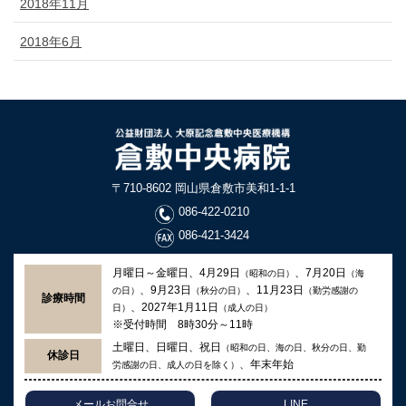
2018年11月
2018年6月
〒710-8602 岡山県倉敷市美和1-1-1
086-422-0210
086-421-3424
月曜日～金曜日、4月29日
、7月20日
（昭和の日）
（海
、9月23日
、11月23日
の日）
（秋分の日）
（勤労感謝の
診療時間
、2027年1月11日
日）
（成人の日）
※受付時間 8時30分～11時
土曜日、日曜日、祝日
（昭和の日、海の日、秋分の日、勤
休診日
、年末年始
労感謝の日、成人の日を除く）
メールお問合せ
LINE