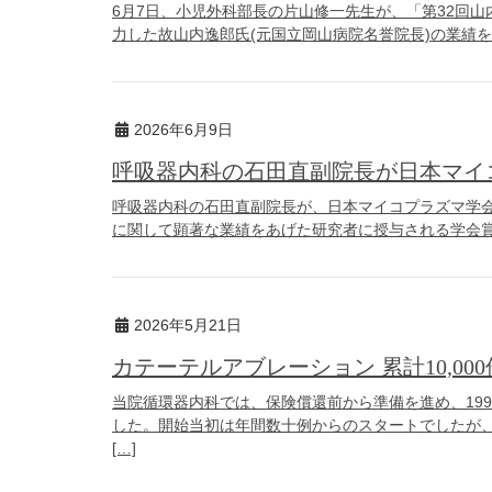
6月7日、小児外科部長の片山修一先生が、「第32回
力した故山内逸郎氏(元国立岡山病院名誉院長)の業績を
2026年6月9日
呼吸器内科の石田直副院長が日本マイ
呼吸器内科の石田直副院長が、日本マイコプラズマ学会
に関して顕著な業績をあげた研究者に授与される学会賞で
2026年5月21日
カテーテルアブレーション 累計10,00
当院循環器内科では、保険償還前から準備を進め、19
した。開始当初は年間数十例からのスタートでしたが
[…]