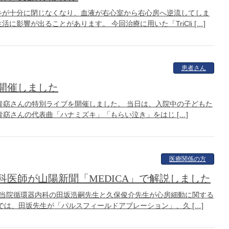
弁が十分に閉じなくなり、血液が右心室から右心房へ逆流してしま
影響が出ることがあります。 今回治療に用いた「TriCli […]
患者さん
開催しました
で一青窈さんの特別ライブを開催しました。 当日は、入院中の子どもた
窈さんの代表曲「ハナミズキ」「もらい泣き」をはじ […]
医療関係の方
医師が山陽新聞「MEDICA」で解説しました
に、当院循環器内科の田坂浩嗣先生と久保俊介先生が心房細動に関する
は、田坂先生が「パルスフィールドアブレーション」、久 […]