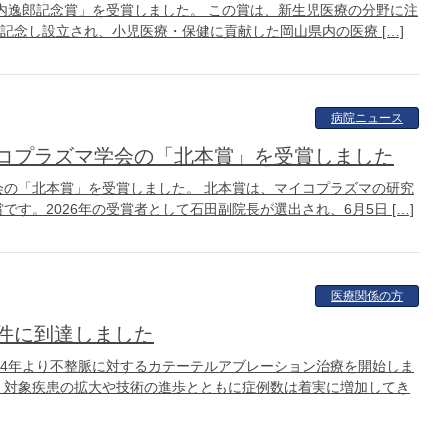
山内逸郎記念賞」を受賞しました。 この賞は、新生児医療の分野に注
記念し設立され、小児医療・保健に貢献した岡山県内の医療 […]
病院ニュース
コプラズマ学会の「北本賞」を受賞しました
の「北本賞」を受賞しました。 北本賞は、マイコプラズマの研究
す。2026年の受賞者として石田副院長が選出され、6月5日 […]
医療関係の方
0件に到達しました
94年より不整脈に対するカテーテルアブレーション治療を開始しま
、対象疾患の拡大や技術の進歩とともに症例数は着実に増加してき