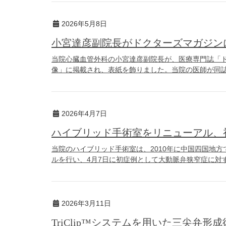
2026年5月8日
小宮達彦副院長がドクターズマガジン
当院心臓血管外科の小宮達彦副院長が、医療専門誌「ド
像」に掲載され、表紙を飾りました。当院の医師が同誌の表
2026年4月7日
ハイブリッド手術室をリニューアル、初
当院のハイブリッド手術室は、2010年に中国四国地
ルを行い、4月7日に初症例として大動脈弁狭窄症に対する
2026年3月11日
TriClip™システムを用いた三尖弁形