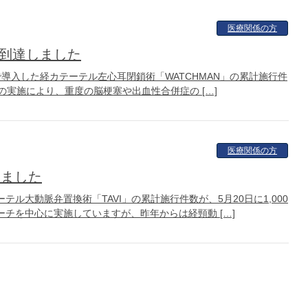
医療関係の方
に到達しました
で導入した経カテーテル左心耳閉鎖術「WATCHMAN」の累計施行件
ANの実施により、重度の脳梗塞や出血性合併症の […]
医療関係の方
しました
ル大動脈弁置換術「TAVI」の累計施行件数が、5月20日に1,000
チを中心に実施していますが、昨年からは経頸動 […]