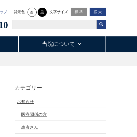
背景色
文字サイズ
ップ
標 準
拡 大
黒
白
10
当院について
カテゴリー
お知らせ
医療関係の方
患者さん