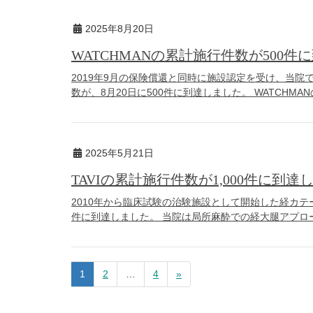
2025年8月20日
WATCHMANの累計施行件数が500件
2019年9月の保険償還と同時に施設認定を受け、当院
数が、8月20日に500件に到達しました。 WATCHM
2025年5月21日
TAVIの累計施行件数が1,000件に到達
2010年から臨床試験の治験施設として開始した経カテーテ
件に到達しました。 当院は局所麻酔での経大腿アプロー
1
2
…
4
»