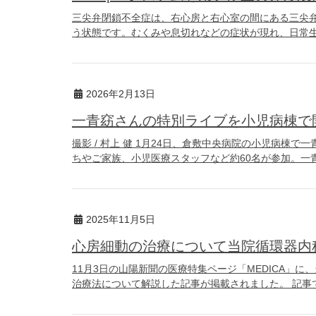
三尖弁閉鎖不全症は、右心房と右心室の間にある三尖
う状態です。むくみや息切れなどの症状が現れ、日常生活に
2026年2月13日
一青窈さんの特別ライブを小児病棟で
撮影 / 村上 健 1月24日、倉敷中央病院の小児病棟
ちやご家族、小児医療スタッフなど約60名が参加。一青
2025年11月5日
心房細動の治療について当院循環器内科
11月3日の山陽新聞の医療特集ページ「MEDICA」
治療法について解説した記事が掲載されました。 記事で