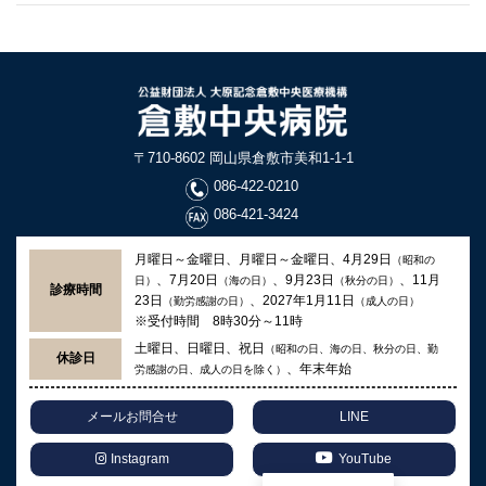
〒710-8602 岡山県倉敷市美和1-1-1
086-422-0210
086-421-3424
月曜日～金曜日、月曜日～金曜日、4月29日
（昭和の
、7月20日
、9月23日
、11月
日）
（海の日）
（秋分の日）
診療時間
23日
、2027年1月11日
（勤労感謝の日）
（成人の日）
※受付時間 8時30分～11時
土曜日、日曜日、祝日
（昭和の日、海の日、秋分の日、勤
休診日
、年末年始
労感謝の日、成人の日を除く）
メールお問合せ
LINE
Instagram
YouTube