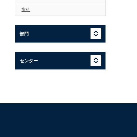
歯科
部門
センター