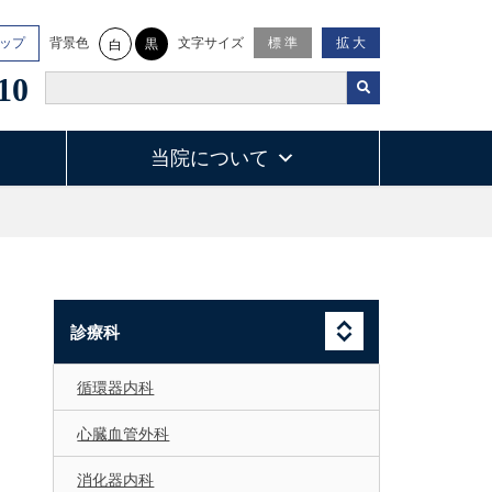
背景色
文字サイズ
ップ
標 準
拡 大
黒
白
10
当院について
診療科
循環器内科
心臓血管外科
消化器内科