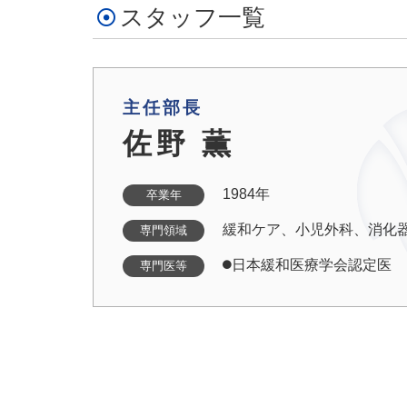
スタッフ一覧
主任部長
佐野 薫
1984年
卒業年
緩和ケア、小児外科、消化
専門領域
日本緩和医療学会認定医
専門医等