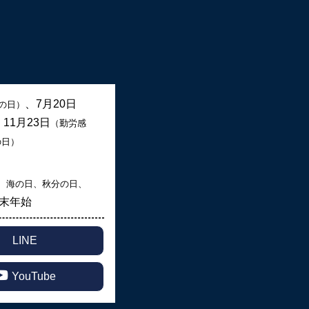
、7月20日
の日）
、11月23日
（勤労感
の日）
、海の日、秋分の日、
末年始
LINE
YouTube