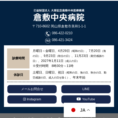
〒710-8602 岡山県倉敷市美和1-1-1
086-422-0210
086-421-3424
月曜日～金曜日、4月29日
、7月20日
（昭和の日）
（海
、9月23日
、11月23日
の日）
（秋分の日）
（勤労感謝の
診療時間
、2027年1月11日
日）
（成人の日）
※受付時間 8時30分～11時
土曜日、日曜日、祝日
（昭和の日、海の日、秋分の日、勤
休診日
、年末年始
労感謝の日、成人の日を除く）
メールお問合せ
LINE
Instagram
YouTube
JA