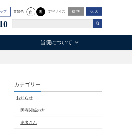
背景色
文字サイズ
ップ
標 準
拡 大
黒
白
10
当院について
カテゴリー
お知らせ
医療関係の方
患者さん