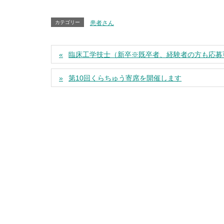
カテゴリー
患者さん
臨床工学技士（新卒※既卒者、経験者の方も応募
第10回くらちゅう寄席を開催します