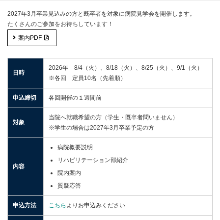
2027年3月卒業見込みの方と既卒者を対象に病院見学会を開催します。
たくさんのご参加をお待ちしています！
案内PDF
2026年 8/4（火）、8/18（火）、8/25（火）、9/1（火）
日時
※各回 定員10名（先着順）
申込締切
各回開催の１週間前
当院へ就職希望の方（学生・既卒者問いません）
対象
※学生の場合は2027年3月卒業予定の方
病院概要説明
リハビリテーション部紹介
内容
院内案内
質疑応答
申込方法
こちら
よりお申込みください