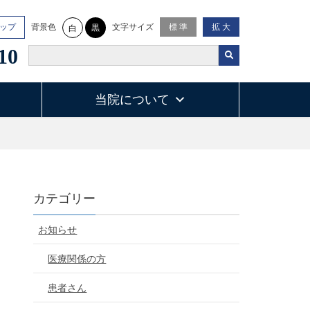
背景色
文字サイズ
ップ
標 準
拡 大
黒
白
10
当院について
カテゴリー
お知らせ
医療関係の方
患者さん