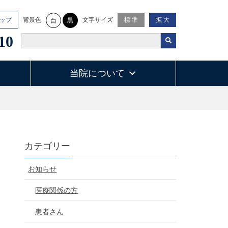
背景色
文字サイズ
ップ
標 準
拡 大
黒
白
10
当院について
カテゴリー
お知らせ
医療関係の方
患者さん