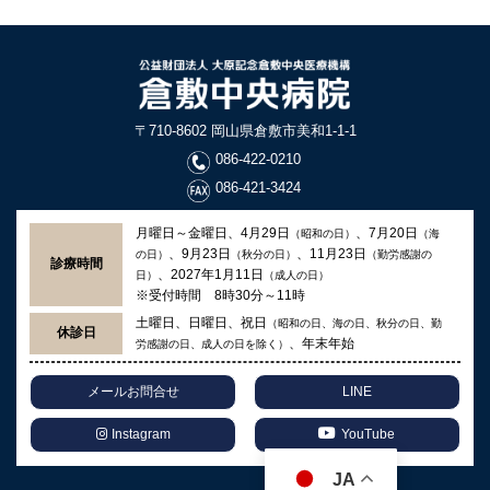
〒710-8602 岡山県倉敷市美和1-1-1
086-422-0210
086-421-3424
月曜日～金曜日、4月29日
、7月20日
（昭和の日）
（海
、9月23日
、11月23日
の日）
（秋分の日）
（勤労感謝の
診療時間
、2027年1月11日
日）
（成人の日）
※受付時間 8時30分～11時
土曜日、日曜日、祝日
（昭和の日、海の日、秋分の日、勤
休診日
、年末年始
労感謝の日、成人の日を除く）
メールお問合せ
LINE
Instagram
YouTube
JA